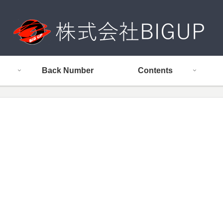
Back Number
Contents