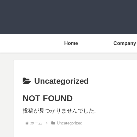
Home
Company
Uncategorized
NOT FOUND
投稿が見つかりませんでした。
ホーム
Uncategorized